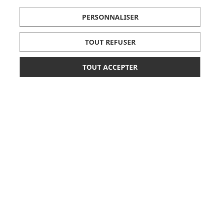
PERSONNALISER
TOUT REFUSER
LISTE DE NAISSANCE
TOUT ACCEPTER
149,00 €
JE DÉCOUVRE
AJOUTER AU PANIER
ou paiement
3 x 49,67 €
sans frais
CARTES CADEAUX
JE DÉCOUVRE
Pionnier du WEB, leader français de la distribution