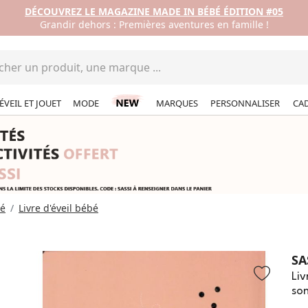
DÉCOUVREZ LE MAGAZINE MADE IN BÉBÉ ÉDITION #05
Grandir dehors : Premières aventures en famille !
ÉVEIL ET JOUET
MODE
MARQUES
PERSONNALISER
CA
bé
Livre d'éveil bébé
SA
Li
so