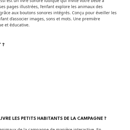
ssi est un livre sonore ludique qui invite votre bébé à
es pages illustrées, l’enfant explore les animaux des
grâce aux boutons sonores intégrés. Conçu pour éveiller les
l’enfant d’associer images, sons et mots. Une première
e et éducative.
 ?
IVRE LES PETITS HABITANTS DE LA CAMPAGNE ?
s animaux de la campagne de manière interactive. En