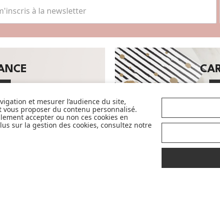
SANCE
CA
avigation et mesurer l’audience du site,
et vous proposer du contenu personnalisé.
llement accepter ou non ces cookies en
us sur la gestion des cookies, consultez notre
Avec pour objectif d'accompagner et de
faciliter la vie des parents et futurs
parents, nous sélectionnons avec exigence
et qualité pour vous en permanence les
plus belles marques de la puériculture. Et
nous sommes fiers de vous proposer
également des marques partenaires
sélectives et innovantes telles que Cybex,
Nobodinoz, Liewood, Charlie Crane,