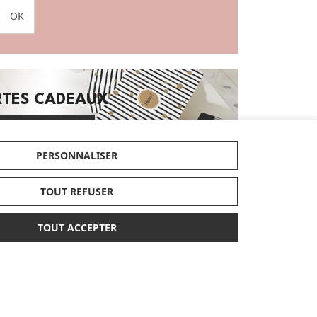
OK
RTES CADEAUX
JE DÉCOUVRE
PERSONNALISER
Enfin, retrouvez les dernières tendances et
TOUT REFUSER
articles exclusifs dans nos nouveautés et
bénéficiez de nos conseils d'experts
TOUT ACCEPTER
tendance et pratique et parcourez nos
guides d'achats et comparatifs produits
actualisés dans notre magazine dédié.
Made in Bébé propose des services
différenciants et personnalisés comme la
broderie ou la gravure des produits ou