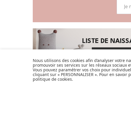
LISTE DE NAIS
JE DÉCOUVRE
Nous utilisons des cookies afin d’analyser votre n
promouvoir ses services sur les réseaux sociaux 
Vous pouvez paramétrer vos choix pour individue
cliquant sur « PERSONNALISER ». Pour en savoir pl
Pionnier du WEB, leader français de la
politique de cookies
.
distribution sélective en puériculture
depuis plus de 15 ans, Made In Bébé est
heureux d'accompagner chaque jour
parents, familles et enfants.
Avec sa boutique en ligne spécialisée
dans la puériculture, Made in Bébé vous
propose plus de 20 000 références et une
sélection de plus de 300 marques.