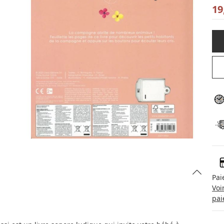
19
Pai
Voi
pai