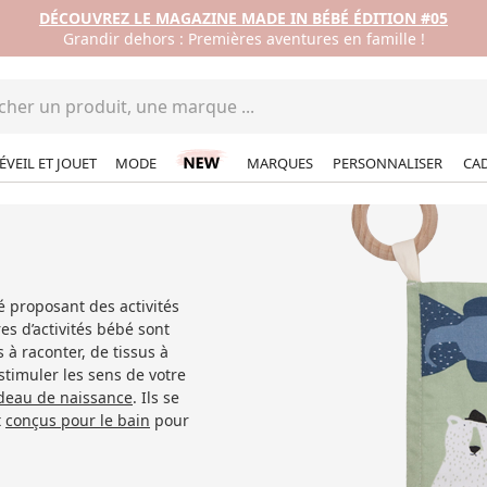
DÉCOUVREZ LE MAGAZINE MADE IN BÉBÉ ÉDITION #05
Grandir dehors : Premières aventures en famille !
ÉVEIL ET JOUET
MODE
MARQUES
PERSONNALISER
CA
é proposant des activités
es d’activités bébé sont
 à raconter, de tissus à
 stimuler les sens de votre
deau de naissance
. Ils se
t
conçus pour le bain
pour