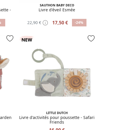
SAUTHON BABY DECO
ette -
Livre d'éveil Esmée
17,50 €
22,90 €
%
-24%
LITTLE DUTCH
Garden
Livre d'activités pour poussette - Safari
Friends
16,90 €