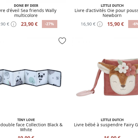
DONE BY DEER
LITTLE DUTCH
vre d'éveil Sea friends Wally
Livre d'activités Oie pour pouss
multicolore
Newborn
23,90 €
15,90 €
,90 €
16,90 €
-27%
-6
TINY LOVE
LITTLE DUTCH
 double face Collection Black &
Livre bébé à suspendre Fairy 
White
19,90 €
16,90 €