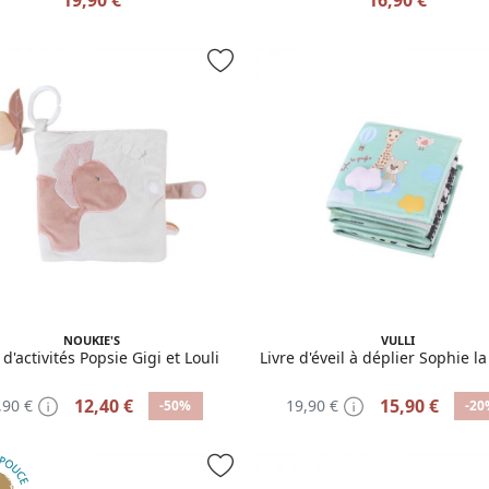
NOUKIE'S
VULLI
 d'activités Popsie Gigi et Louli
Livre d'éveil à déplier Sophie la
12,40 €
15,90 €
,90 €
19,90 €
-50%
-20