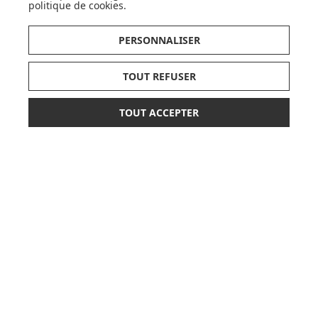
politique de cookies
.
OK
PERSONNALISER
TOUT REFUSER
TOUT ACCEPTER
36,90 €
AJOUTER AU PANIER
LISTE DE NAISSANCE
ou paiement
3 x 12,30 €
sans frais
JE DÉCOUVRE
CARTES CADEAUX
JE DÉCOUVRE