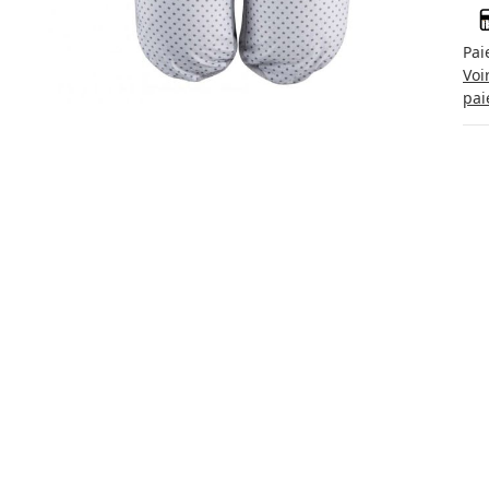
Pai
Voi
pai