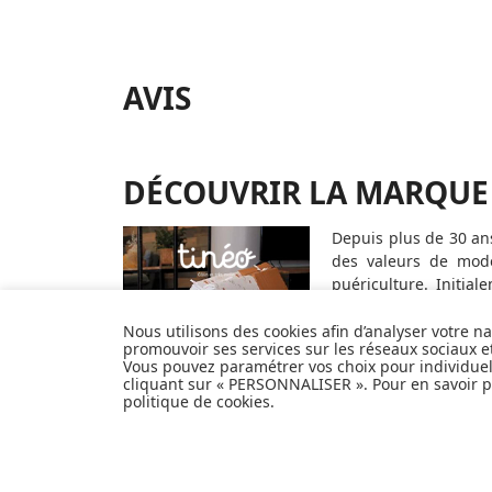
AVIS
DÉCOUVRIR LA MARQUE
Depuis plus de 30 an
des valeurs de mode
puériculture. Initia
élargi son offre au
maternité...). Tinéo
in
Nous utilisons des cookies afin d’analyser votre n
promouvoir ses services sur les réseaux sociaux 
modernes. Offrant
Vous pouvez paramétrer vos choix pour individue
pratique pour accomp
cliquant sur « PERSONNALISER ». Pour en savoir pl
politique de cookies
.