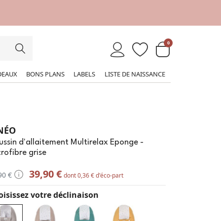
0
DEAUX
BONS PLANS
LABELS
LISTE DE NAISSANCE
NÉO
ssin d'allaitement Multirelax Eponge -
rofibre grise
39,90 €
90 €
dont 0,36 € d'éco-part
isissez votre déclinaison