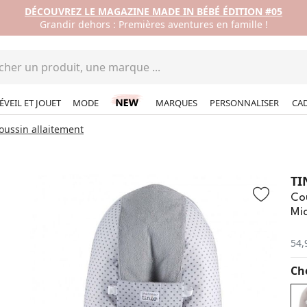
DÉCOUVREZ LE MAGAZINE MADE IN BÉBÉ ÉDITION #05
Grandir dehors : Premières aventures en famille !
ÉVEIL ET JOUET
MODE
MARQUES
PERSONNALISER
CA
oussin allaitement
TI
Cou
Mic
54,
Cho