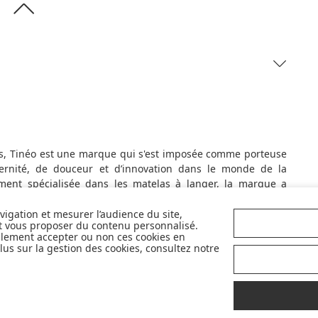
s, Tinéo est une marque qui s'est imposée comme porteuse
rnité, de douceur et d’innovation dans le monde de la
lement spécialisée dans les matelas à langer, la marque a
 textile et aux accessoires (sac à langer, coussin de
carne le rapport qualité-prix avec des produits innovants et
avigation et mesurer l’audience du site,
et vous proposer du contenu personnalisé.
 des touches colorées, la marque propose une gamme
llement accepter ou non ces cookies en
agner les familles au quotidien.
us sur la gestion des cookies, consultez notre
DÉCOUVRIR LA MARQUE