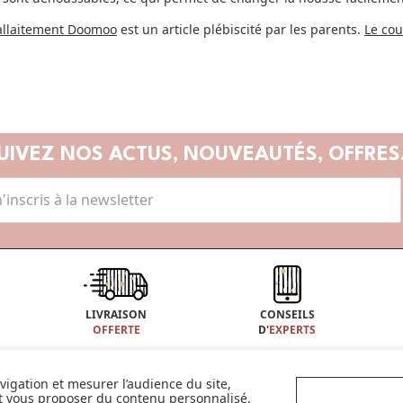
'allaitement Doomoo
est un article plébiscité par les parents.
Le cou
UIVEZ NOS ACTUS,
NOUVEAUTÉS, OFFRES.
LIVRAISON
CONSEILS
OFFERTE
D'
EXPERTS
avigation et mesurer l’audience du site,
À PROPOS DE MADE IN BÉBÉ
CONSEILS
et vous proposer du contenu personnalisé.