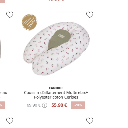
CANDIDE
elax
Coussin d'allaitement Multirelax+
e
Polyester coton Cerises
55,90 €
69,90 €
%
-20%