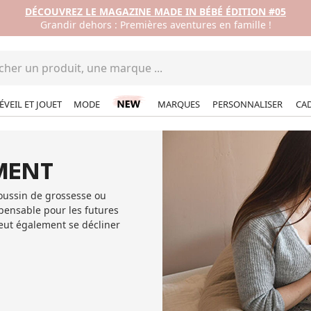
DÉCOUVREZ LE MAGAZINE MADE IN BÉBÉ ÉDITION #05
Grandir dehors : Premières aventures en famille !
ÉVEIL ET JOUET
MODE
MARQUES
PERSONNALISER
CA
MENT
oussin de grossesse ou
spensable pour les futures
eut également se décliner