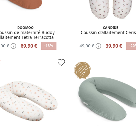
DOOMOO
CANDIDE
oussin de maternité Buddy
Coussin d'allaitement Ceri
llaitement Tetra Terracotta
69,90 €
39,90 €
,90 €
49,90 €
-13%
-20