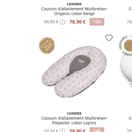
CANDIDE
Coussin d'allaitement Multirelax+
C
Organic coton beige
78,90 €
89,90 €
79
-12%
CANDIDE
Coussin d'allaitement Multirelax+
C
Polyester coton Lapins
59,90 €
69,90 €
79
-14%