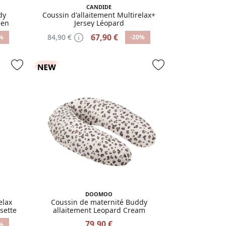
CANDIDE
dy
Coussin d'allaitement Multirelax+
een
Jersey Léopard
67,90 €
84,90 €
%
-20%
DOOMOO
elax
Coussin de maternité Buddy
sette
allaitement Leopard Cream
79,90 €
%