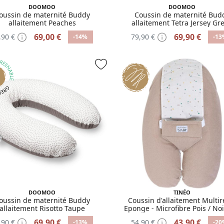
DOOMOO
DOOMOO
oussin de maternité Buddy
Coussin de maternité Bud
allaitement Peaches
allaitement Tetra Jersey Gr
69,00 €
69,90 €
,90 €
79,90 €
-14%
-13
DOOMOO
TINÉO
oussin de maternité Buddy
Coussin d'allaitement Multir
allaitement Risotto Taupe
Eponge - Microfibre Pois / Noi
69,90 €
43,90 €
,90 €
54,90 €
-13%
-20