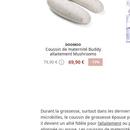
DOOMOO
Coussin de maternité Buddy
allaitement Mushrooms
69,90 €
79,90 €
-13%
Durant la grossesse, surtout dans les dernier
microbilles, le coussin de grossesse épouse p
il devient un allié fidèle pour
l’allaitement
ou p
allongée ou assise. Les coussins de maternit