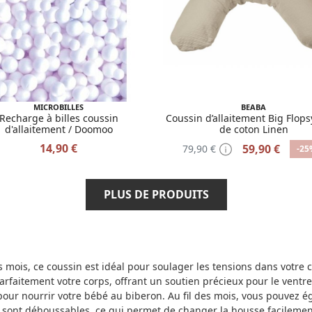
MICROBILLES
BEABA
Recharge à billes coussin
Coussin d’allaitement Big Flops
d'allaitement / Doomoo
de coton Linen
14,90 €
59,90 €
79,90 €
-25
PLUS DE PRODUITS
s mois, ce coussin est idéal pour soulager les tensions dans votr
arfaitement votre corps, offrant un soutien précieux pour le ventre
our nourrir votre bébé au biberon. Au fil des mois, vous pouvez ég
é sont déhoussables, ce qui permet de changer la housse facileme