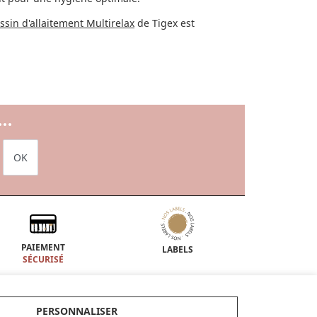
ssin d'allaitement Multirelax
de Tigex est
..
OK
PAIEMENT
LABELS
SÉCURISÉ
ENCORE PLUS D'AIDE
PERSONNALISER