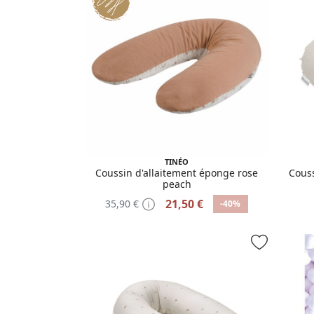
TINÉO
Coussin d'allaitement éponge rose
Couss
peach
21,50 €
35,90 €
-40%