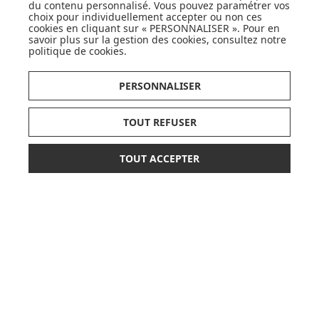
du contenu personnalisé. Vous pouvez paramétrer vos
choix pour individuellement accepter ou non ces
cookies en cliquant sur « PERSONNALISER ». Pour en
savoir plus sur la gestion des cookies, consultez notre
politique de cookies
.
PERSONNALISER
TOUT REFUSER
TOUT ACCEPTER
*
319,00 €
AJOUTER AU PANIER
DÉCOUVRIR LA MARQUE
ou paiement
3 x 106,33 €
sans frais
SUIVEZ NOS ACTUS,
NOUVEAUTÉS, OFFRES...
OK