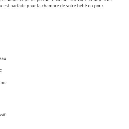
jeu est parfaite pour la chambre de votre bébé ou pour
leau
C
rnie
sif