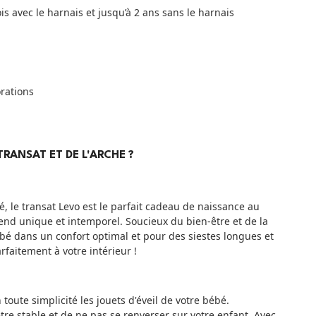
is avec le harnais et jusqu’à 2 ans sans le harnais
orations
RANSAT ET DE L'ARCHE ?
, le transat Levo est le parfait cadeau de naissance au
end unique et intemporel. Soucieux du bien-être et de la
e bébé dans un confort optimal et pour des siestes longues et
faitement à votre intérieur !
toute simplicité les jouets d'éveil de votre bébé.
tre stable et de ne pas se renverser sur votre enfant. Avec