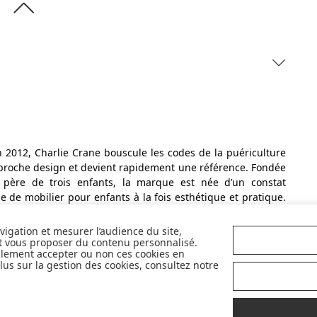
n 2012, Charlie Crane bouscule les codes de la puériculture
roche design et devient rapidement une référence. Fondée
père de trois enfants, la marque est née d’un constat
 de mobilier pour enfants à la fois esthétique et pratique.
r des objets qui s’intègrent naturellement dans l’intérieur
des pièces élégantes, loin des standards du marché.
avigation et mesurer l’audience du site,
et vous proposer du contenu personnalisé.
llement accepter ou non ces cookies en
us sur la gestion des cookies, consultez notre
DÉCOUVRIR LA MARQUE