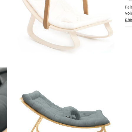
Pai
Voi
pai