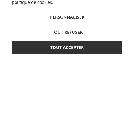
politique de cookies
.
LISTE DE NAISSANCE
PERSONNALISER
JE DÉCOUVRE
TOUT REFUSER
TOUT ACCEPTER
*
319,00 €
489,00 €
AJOUTER AU PANIER
ou paiement
3 x 106,33 €
sans frais
CARTES CADEAUX
JE DÉCOUVRE
Pionnier du WEB, leader français de la distribution
sélective en puériculture depuis plus de 15 ans,
Made In Bébé est heureux d'accompagner chaque
jour parents, familles et enfants.