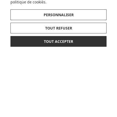
politique de cookies
.
PERSONNALISER
DÉCOUVRIR LA MARQUE
TOUT REFUSER
TOUT ACCEPTER
649,00 €
849,90 €
AJOUTER AU PANIER
ou paiement
3 x 216,33 €
sans frais
SUIVEZ NOS ACTUS,
NOUVEAUTÉS, OFFRES...
OK
LISTE DE NAISSANCE