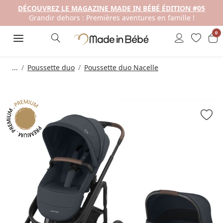
DÉCOUVREZ LE MAGAZINE MADE IN BÉBÉ ÉDITION #05
Grandir dehors : Premières aventures en famille !
0
...
Poussette duo
Poussette duo Nacelle