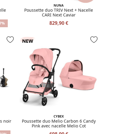
NUNA
lle
Poussette duo TRIV Next + Nacelle
CARI Next Caviar
829,90 €
17%
CYBEX
s noir
Poussette duo Melio Carbon 6 Candy
Pink avec nacelle Melio Cot
698,90 €