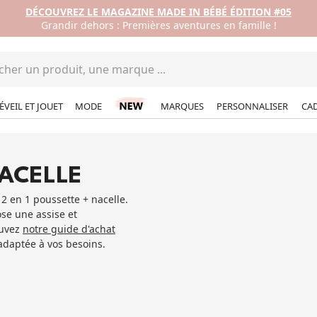
DÉCOUVREZ LE MAGAZINE MADE IN BÉBÉ ÉDITION #05
Grandir dehors : Premières aventures en famille !
ÉVEIL ET JOUET
MODE
MARQUES
PERSONNALISER
CA
ACELLE
2 en 1 poussette + nacelle.
se une assise et
ouvez
notre guide d'achat
adaptée à vos besoins.