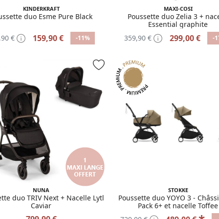
KINDERKRAFT
MAXI-COSI
ussette duo Esme Pure Black
Poussette duo Zelia 3 + nace
Essential graphite
159,90 €
299,00 €
,90 €
359,90 €
-11%
-
NUNA
STOKKE
tte duo TRIV Next + Nacelle Lytl
Poussette duo YOYO 3 - Châssi
Caviar
Pack 6+ et nacelle Toffee
799,90 €