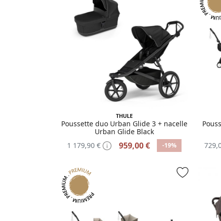
THULE
Poussette duo Urban Glide 3 + nacelle
Pouss
Urban Glide Black
959,00 €
1 179,90 €
729,
-19%