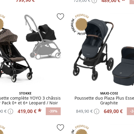
*
489,00 €
729,00 €
STOKKE
MAXI-COSI
sette complète YOYO 3 châssis
Poussette duo Plaza Plus Esse
r Pack 0+ et 6+ Leopard / Noir
Graphite
*
419,00 €
649,00 €
00 €
849,90 €
-39%
-