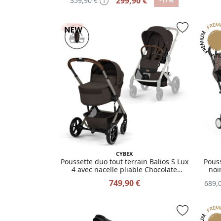
299,90 €
359,90 €
-17%
CYBEX
Poussette duo tout terrain Balios S Lux
Pous
4 avec nacelle pliable Chocolate
noi
Brown
749,90 €
689,