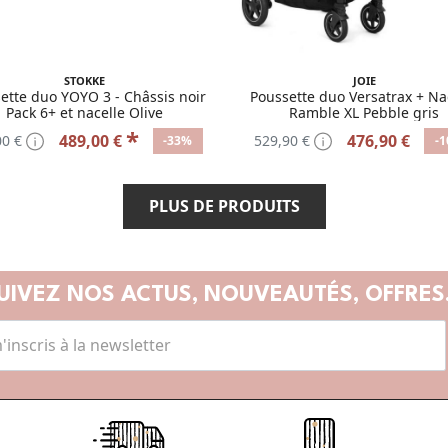
STOKKE
JOIE
ette duo YOYO 3 - Châssis noir
Poussette duo Versatrax + Na
Pack 6+ et nacelle Olive
Ramble XL Pebble gris
*
489,00 €
476,90 €
00 €
529,90 €
-33%
-
PLUS DE PRODUITS
UIVEZ NOS ACTUS,
NOUVEAUTÉS, OFFRES.