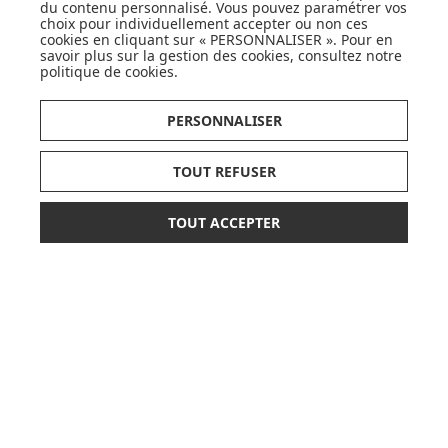
du contenu personnalisé. Vous pouvez paramétrer vos
choix pour individuellement accepter ou non ces
cookies en cliquant sur « PERSONNALISER ». Pour en
savoir plus sur la gestion des cookies, consultez notre
DÉCOUVRIR LA MARQUE
politique de cookies
.
PERSONNALISER
TOUT REFUSER
SUIVEZ NOS ACTUS,
NOUVEAUTÉS, OFFRES...
TOUT ACCEPTER
*
399,00 €
498,90 €
AJOUTER AU PANIER
OK
ou paiement
3 x 133,00 €
sans frais
LISTE DE NAISSANCE
JE DÉCOUVRE