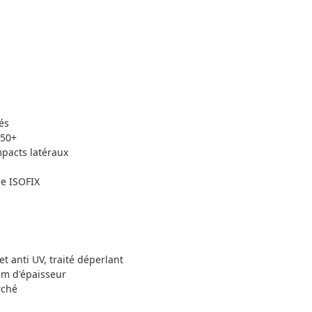
és
V50+
mpacts latéraux
se ISOFIX
t anti UV, traité déperlant
cm d'épaisseur
rché