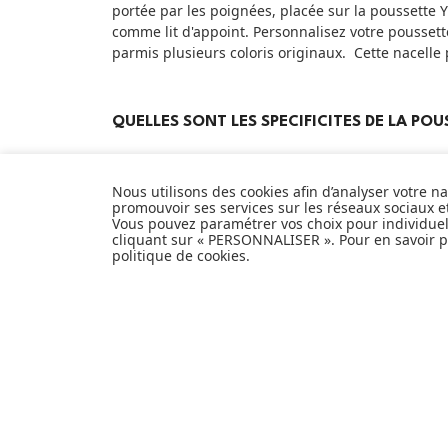
portée par les poignées, placée sur la poussette Y
comme lit d'appoint. Personnalisez votre poussette
parmis plusieurs coloris originaux. Cette nacelle 
QUELLES SONT LES SPECIFICITES DE LA POU
Poussette YOYO 3 :
Nous utilisons des cookies afin d’analyser votre n
Dimensions : 86 x 44 x 106 cm
promouvoir ses services sur les réseaux sociaux 
Dimensions pliée : 52 x 44 x 18 cm
Vous pouvez paramétrer vos choix pour individue
Poids : 6,2 kg
cliquant sur « PERSONNALISER ». Pour en savoir pl
politique de cookies
.
Coloris : Taupe
Âge : 6 mois à 22 kg
Siège auto Aton B2 :
Dimensions : 66 x 44 x 39 cm
Âge : De la naissance à 24 mois
Taille : De 45 à 87 cm
Poids max enfant : 13 kg
Poids siège auto : 3,9 kg