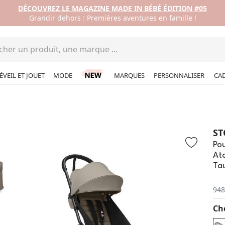
DÉCOUVREZ LE MAGAZINE MADE IN BÉBÉ ÉDITION #05
Grandir dehors : Premières aventures en famille !
ÉVEIL ET JOUET
MODE
MARQUES
PERSONNALISER
CA
ST
Pou
Ato
Ta
948
Cho