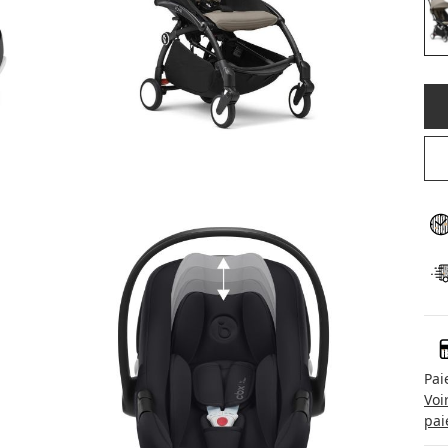
Pai
Voi
pai