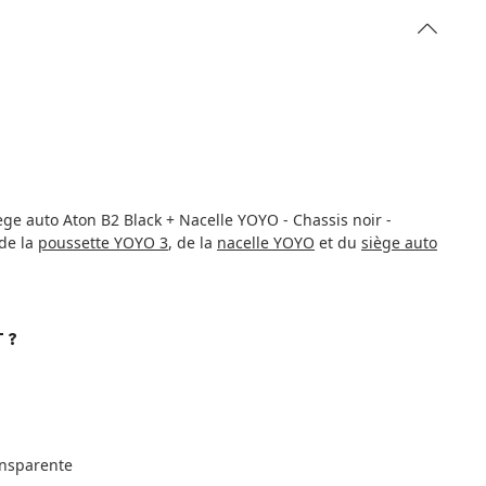
ège auto Aton B2 Black + Nacelle YOYO - Chassis noir -
de la
poussette YOYO 3
, de la
nacelle YOYO
et du
siège auto
 ?
ansparente