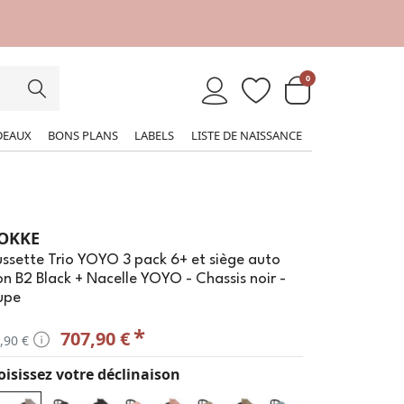
0
DEAUX
BONS PLANS
LABELS
LISTE DE NAISSANCE
OKKE
ssette Trio YOYO 3 pack 6+ et siège auto
n B2 Black + Nacelle YOYO - Chassis noir -
upe
*
707,90 €
,90 €
isissez votre déclinaison