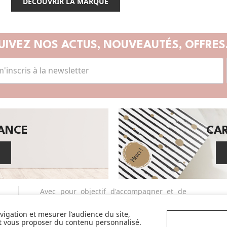
DÉCOUVRIR LA MARQUE
UIVEZ NOS ACTUS,
NOUVEAUTÉS, OFFRES.
SANCE
CA
Avec pour objectif d'accompagner et de
faciliter la vie des parents et futurs
parents, nous sélectionnons avec exigence
avigation et mesurer l’audience du site,
et vous proposer du contenu personnalisé.
et qualité pour vous en permanence les