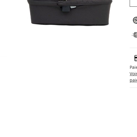
Pai
Voi
pai