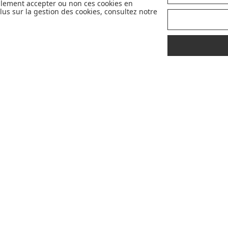
llement accepter ou non ces cookies en
plus belles marques de la puériculture. Et
us sur la gestion des cookies, consultez notre
nous sommes fiers de vous proposer
également des marques partenaires
sélectives et innovantes telles que Cybex,
Nobodinoz, Liewood, Charlie Crane,
Babyzen, Stokke, etc...
Pour mieux vous accompagner dans vos
choix, retrouvez nos labels pour
sélectionner les meilleurs articles pour
votre bébé : Made in France, Greenable,
Premium...
LIVRAISON
CONSEILS
OFFERTE
D'
EXPERTS