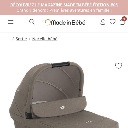
DÉCOUVREZ LE MAGAZINE MADE IN BÉBÉ ÉDITION #05
Grandir dehors : Premières aventures en famille !
0
...
Sortie
Nacelle bébé