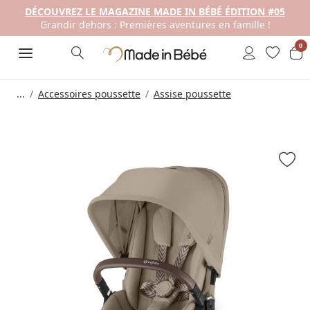
DÉCOUVREZ LE MAGAZINE MADE IN BÉBÉ ÉDITION #05
Grandir dehors : Premières aventures en famille !
0
...
Accessoires poussette
Assise poussette