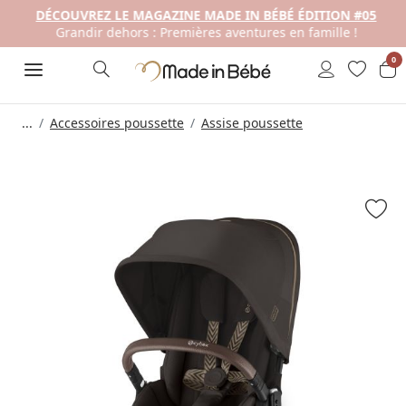
DÉCOUVREZ LE MAGAZINE MADE IN BÉBÉ ÉDITION #05
Grandir dehors : Premières aventures en famille !
0
...
Accessoires poussette
Assise poussette