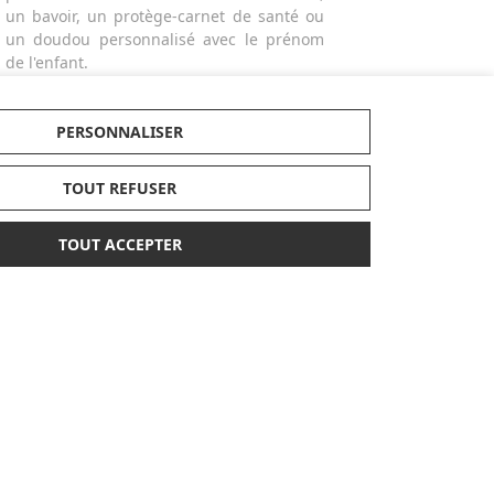
un bavoir, un protège-carnet de santé ou
un doudou personnalisé avec le prénom
de l'enfant.
PERSONNALISER
TOUT REFUSER
PAIEMENT
LABELS
TOUT ACCEPTER
SÉCURISÉ
ENCORE PLUS D'AIDE
Nous contacter au
05 31 53 03 40
tre bébé
Nous écrire