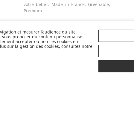
votre bébé : Made in France, Greenable,
Premium...
avigation et mesurer l’audience du site,
et vous proposer du contenu personnalisé.
llement accepter ou non ces cookies en
us sur la gestion des cookies, consultez notre
LIVRAISON
CONSEILS
OFFERTE
D'
EXPERTS
À PROPOS DE MADE IN BÉBÉ
CONSEILS
Qui sommes-nous ?
Bien choisir son siège auto
Avis
Les indispensables selon l'âge de vo