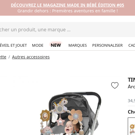
DÉCOUVREZ LE MAGAZINE MADE IN BÉBÉ ÉDITION #05
Grandir dehors : Premières aventures en famille !
ÉVEIL ET JOUET
MODE
MARQUES
PERSONNALISER
CA
tte
Autres accessoires
TI
Arc
34,
Cho