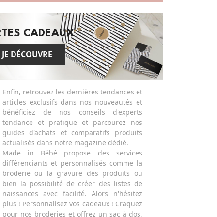
RTES CADEAUX
JE DÉCOUVRE
Enfin, retrouvez les dernières tendances et
articles exclusifs dans nos nouveautés et
bénéficiez de nos conseils d'experts
tendance et pratique et parcourez nos
guides d'achats et comparatifs produits
actualisés dans notre magazine dédié.
Made in Bébé propose des services
différenciants et personnalisés comme la
broderie ou la gravure des produits ou
bien la possibilité de créer des listes de
naissances avec facilité. Alors n'hésitez
plus ! Personnalisez vos cadeaux ! Craquez
pour nos broderies et offrez un sac à dos,