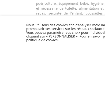
puériculture, équipement bébé, hygiène
et nécessaire de toilette, alimentation et
repas, sécurité de l'enfant, poussettes,
mobilier et décoration pour la chambre de
bébé, jouets d'éveil et autres cadeaux de
Nous utilisons des cookies afin d’analyser votre n
naissance...
promouvoir ses services sur les réseaux sociaux 
Vous pouvez paramétrer vos choix pour individue
cliquant sur « PERSONNALISER ». Pour en savoir pl
politique de cookies
.
EXPÉDITION
PERSONNALISER
EN
24H
INFORMATIONS
Livraison et retours
Paiement sécurisé
Confidentialité
Foire aux questions
Personnaliser les cookies
Politique de cookies