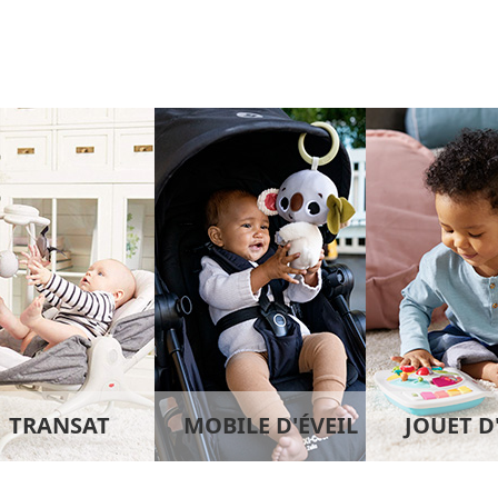
TRANSAT
MOBILE D'ÉVEIL
JOUET D