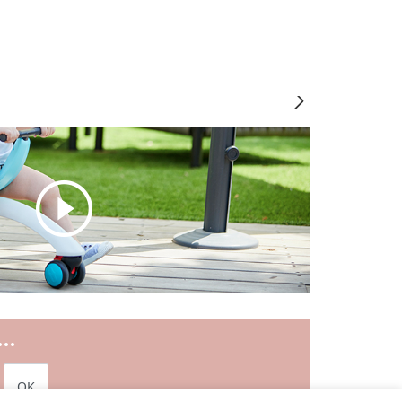
..
OK