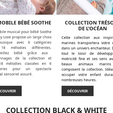
MOBILE BÉBÉ SOOTHE
COLLECTION TRÉS
DE L’OCÉAN
bile musical pour bébé Soothe
ny Love propose un large choix
Cette collection aux inspir
usique avec
6 catégories
marines transportera votre 
 18 mélodies différentes.
dans un univers enchanteur. I
veillez bébé grâce aux
tout le loisir de dévelop
nnages de la collection et
motricité fine et ses sens av
18 mélodies
classées en
6
beaux animaux marin
gories
pour un spectacle
composent la collection. Idéa
l sensoriel assuré.
occuper votre enfant dur
nombreuses heures.
COUVRIR
DÉCOUVRIR
COLLECTION BLACK & WHITE