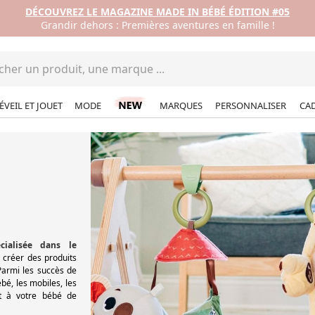
DÉCOUVREZ LE MAGAZINE MADE IN BÉBÉ ÉDITION #05
Grandir dehors : Premières aventures en famille !
ÉVEIL ET JOUET
MODE
MARQUES
PERSONNALISER
CA
cialisée dans le
e créer des produits
 Parmi les succès de
ébé, les mobiles, les
nt à votre bébé de