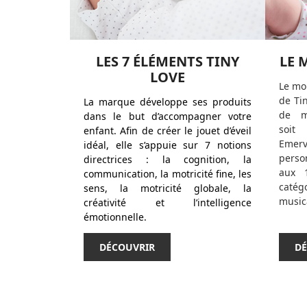
LES 7 ÉLÉMENTS TINY
LE 
LOVE
Le mo
de Ti
La marque développe ses produits
de m
dans le but d’accompagner votre
soit
enfant. Afin de créer le jouet d’éveil
Emer
idéal, elle s’appuie sur 7 notions
perso
directrices : la cognition, la
aux 
communication, la motricité fine, les
caté
sens, la motricité globale, la
musica
créativité et l’intelligence
émotionnelle.
DÉCOUVRIR
DÉ