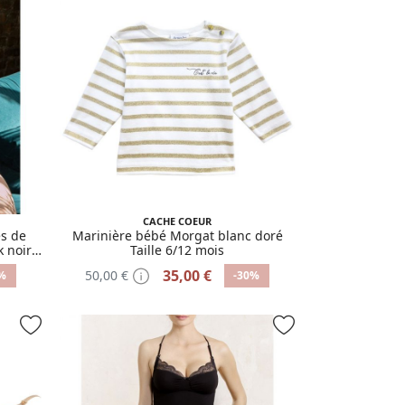
CACHE COEUR
s de
Marinière bébé Morgat blanc doré
k noir
Taille 6/12 mois
35,00 €
50,00 €
%
-30%