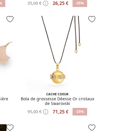
26,25 €
35,00 €
%
-25%
CACHE COEUR
sière
Bola de grossesse Déesse Or cristaux
de Swarovski
71,25 €
95,00 €
-25%