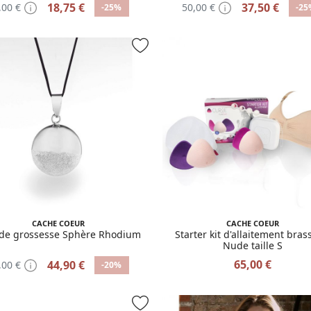
18,75 €
37,50 €
,00 €
50,00 €
-25%
-25
CACHE COEUR
CACHE COEUR
 de grossesse Sphère Rhodium
Starter kit d'allaitement bras
Nude taille S
65,00 €
44,90 €
,00 €
-20%