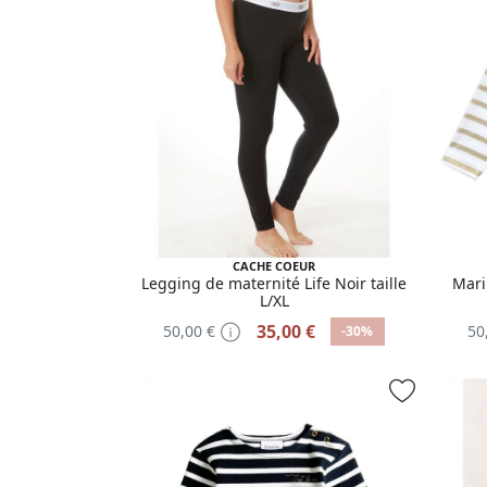
CACHE COEUR
Legging de maternité Life Noir taille
Mari
L/XL
35,00 €
50,00 €
50
-30%