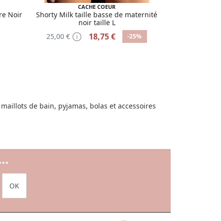
CACHE COEUR
re Noir
Shorty Milk taille basse de maternité
noir taille L
18,75 €
25,00 €
-25%
 maillots de bain, pyjamas, bolas et accessoires
..
OK