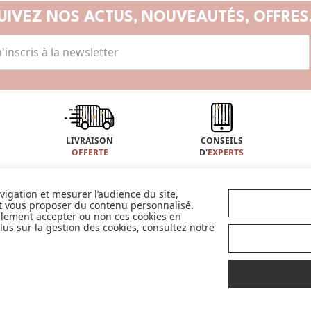
UIVEZ NOS ACTUS,
NOUVEAUTÉS, OFFRES.
LIVRAISON
CONSEILS
OFFERTE
D'
EXPERTS
avigation et mesurer l’audience du site,
À PROPOS DE MADE IN BÉBÉ
CONSEILS
et vous proposer du contenu personnalisé.
Qui sommes-nous ?
Bien choisir son siège auto
llement accepter ou non ces cookies en
Avis
Les indispensables selon l'âge de vo
us sur la gestion des cookies, consultez notre
026 Made in bébé -
Confidentialité et cookies
-
Conditions Générales
-
Mentions Léga