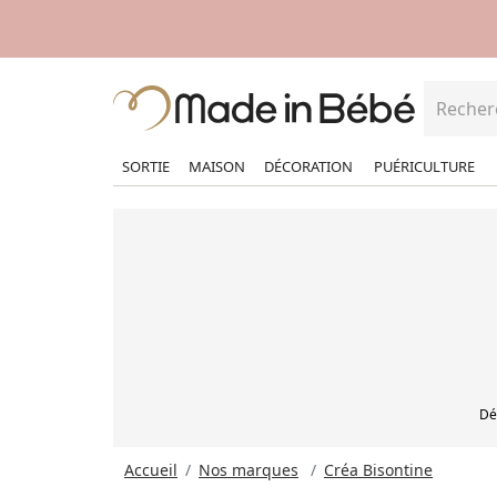
OFITEZ DE NOS OFFRES EXCLUSIVES
1 produit acheté = 1 produit offert
SORTIE
MAISON
DÉCORATION
PUÉRICULTURE
Dé
Accueil
Nos marques
Créa Bisontine