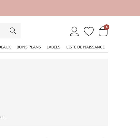
DÉCOUVREZ LE MAGAZINE MADE IN BÉBÉ É
Grandir dehors : Premières aventures en 
0
DEAUX
BONS PLANS
LABELS
LISTE DE NAISSANCE
es.