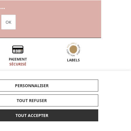
..
OK
PAIEMENT
LABELS
SÉCURISÉ
ENCORE PLUS D'AIDE
PERSONNALISER
Nous contacter au
05 31 53 03 40
tre bébé
Nous écrire
TOUT REFUSER
TOUT ACCEPTER
les