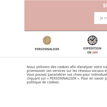
S
EXPÉDITION
PERSONNALISER
EN
24H
Nous utilisons des cookies afin d’analyser votre n
INFORMATIONS
promouvoir ses services sur les réseaux sociaux 
Livraison et retours
Vous pouvez paramétrer vos choix pour individue
Paiement sécurisé
cliquant sur « PERSONNALISER ». Pour en savoir pl
Confidentialité
politique de cookies
.
Foire aux questions
Personnaliser les cookies
Politique de cookies
©2