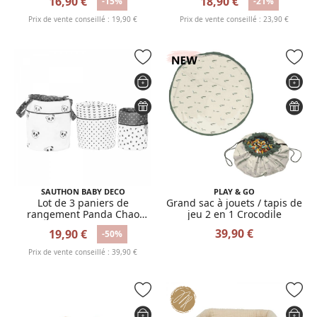
16,90 €
18,90 €
-15%
-21%
Prix de vente conseillé : 19,90 €
Prix de vente conseillé : 23,90 €
SAUTHON BABY DECO
PLAY & GO
Lot de 3 paniers de
Grand sac à jouets / tapis de
rangement Panda Chao
jeu 2 en 1 Crocodile
Chao
39,90 €
19,90 €
-50%
Prix de vente conseillé : 39,90 €