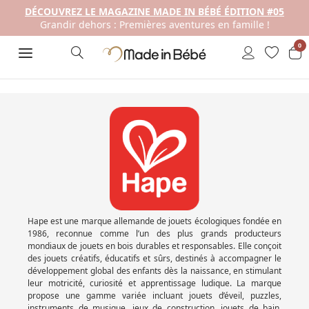
DÉCOUVREZ LE MAGAZINE MADE IN BÉBÉ ÉDITION #05
Grandir dehors : Premières aventures en famille !
0
Hape est une marque allemande de jouets écologiques fondée en
1986, reconnue comme l’un des plus grands producteurs
mondiaux de jouets en bois durables et responsables. Elle conçoit
des jouets créatifs, éducatifs et sûrs, destinés à accompagner le
développement global des enfants dès la naissance, en stimulant
leur motricité, curiosité et apprentissage ludique. La marque
propose une gamme variée incluant jouets d’éveil, puzzles,
instruments de musique, jeux de construction, jouets de bain,