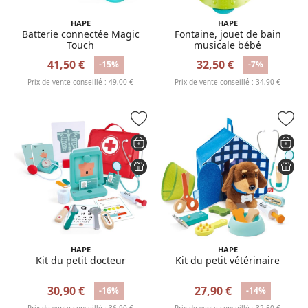
HAPE
HAPE
Batterie connectée Magic
Fontaine, jouet de bain
Touch
musicale bébé
41,50 €
32,50 €
-15%
-7%
Prix de vente conseillé : 49,00 €
Prix de vente conseillé : 34,90 €
HAPE
HAPE
Kit du petit docteur
Kit du petit vétérinaire
30,90 €
27,90 €
-16%
-14%
Prix de vente conseillé : 36,90 €
Prix de vente conseillé : 32,50 €