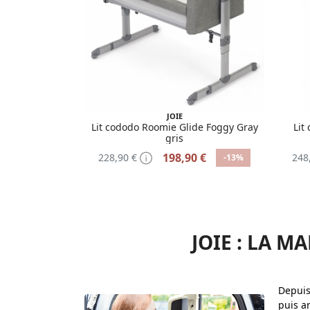
JOIE
Lit cododo Roomie Glide Foggy Gray
Lit
gris
198,90 €
228,90 €
248
-13%
JOIE : LA M
Depuis
puis a