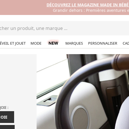
DÉCOUVREZ LE MAGAZINE MADE IN BÉBÉ ÉDITION #05
Grandir dehors : Premières aventures en famille !
ÉVEIL ET JOUET
MODE
MARQUES
PERSONNALISER
CA
JOIE :
JOIE