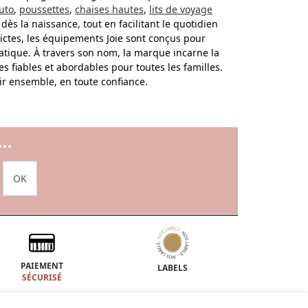
uto
,
poussettes
,
chaises hautes
,
lits de voyage
s la naissance, tout en facilitant le quotidien
ctes, les équipements Joie sont conçus pour
ratique. À travers son nom, la marque incarne la
es fiables et abordables pour toutes les familles.
ndir ensemble, en toute confiance.
..
OK
PAIEMENT
LABELS
SÉCURISÉ