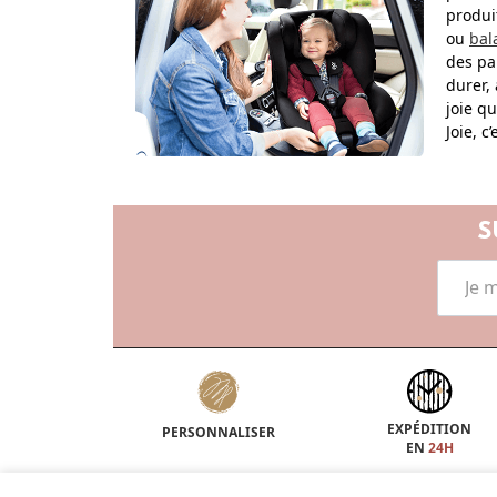
produit
ou
bal
des pa
durer,
joie qu
Joie, c
S
EXPÉDITION
PERSONNALISER
EN
24H