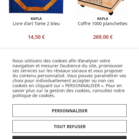
KAPLA
KAPLA
Livre d'art Tome 2 bleu
Coffre 1000 planchettes
14,50 €
269,00 €
Nous utilisons des cookies afin d’analyser votre
navigation et mesurer l’audience du site, promouvoir
ses services sur les réseaux sociaux et vous proposer
SUIVEZ NOS ACTUS,
du contenu personnalisé. Vous pouvez paramétrer vos
NOUVEAUTÉS, OFFRES...
choix pour individuellement accepter ou non ces
cookies en cliquant sur « PERSONNALISER ». Pour en
savoir plus sur la gestion des cookies, consultez notre
OK
politique de cookies
.
PERSONNALISER
TOUT REFUSER
EXPÉDITION
LIVRAISON
CONSEI
PERSONNALISER
EN
24H
OFFERTE
D'
EXPER