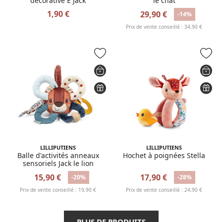
décorative E Jack
le chat
1,90 €
29,90 €
-14%
Prix de vente conseillé : 34,90 €
LILLIPUTIENS
LILLIPUTIENS
Balle d'activités anneaux
Hochet à poignées Stella
sensoriels Jack le lion
15,90 €
17,90 €
-20%
-28%
Prix de vente conseillé : 19,90 €
Prix de vente conseillé : 24,90 €
PLUS DE PRODUITS