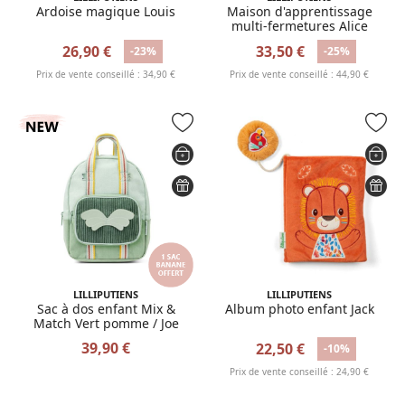
Ardoise magique Louis
Maison d'apprentissage
multi-fermetures Alice
26,90 €
33,50 €
-23%
-25%
Prix de vente conseillé : 34,90 €
Prix de vente conseillé : 44,90 €
LILLIPUTIENS
LILLIPUTIENS
Sac à dos enfant Mix &
Album photo enfant Jack
Match Vert pomme / Joe
39,90 €
22,50 €
-10%
Prix de vente conseillé : 24,90 €