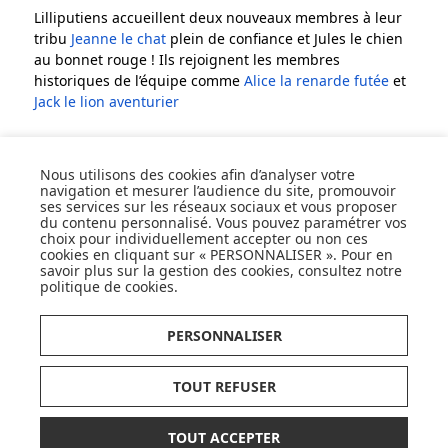
Lilliputiens accueillent deux nouveaux membres à leur
tribu
Jeanne le chat
plein de confiance et Jules le chien
au bonnet rouge ! Ils rejoignent les membres
historiques de l’équipe comme
Alice la renarde futée
et
Jack le lion aventurier
Nous utilisons des cookies afin d’analyser votre
navigation et mesurer l’audience du site, promouvoir
ses services sur les réseaux sociaux et vous proposer
SUIVEZ NOS ACTUS,
du contenu personnalisé. Vous pouvez paramétrer vos
NOUVEAUTÉS, OFFRES...
choix pour individuellement accepter ou non ces
cookies en cliquant sur « PERSONNALISER ». Pour en
savoir plus sur la gestion des cookies, consultez notre
OK
politique de cookies
.
PERSONNALISER
TOUT REFUSER
EXPÉDITION
LIVRAISON
CONSEI
PERSONNALISER
EN
24H
OFFERTE
D'
EXPER
TOUT ACCEPTER