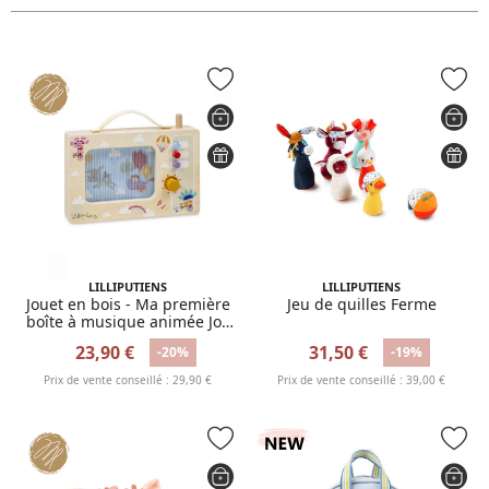
LILLIPUTIENS
LILLIPUTIENS
Jouet en bois - Ma première
Jeu de quilles Ferme
boîte à musique animée Joe
s'envole
23,90 €
31,50 €
-20%
-19%
Prix de vente conseillé : 29,90 €
Prix de vente conseillé : 39,00 €