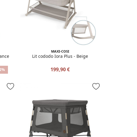
MAXI-COSI
gance
Lit cododo Iora Plus - Beige
199,90 €
22%