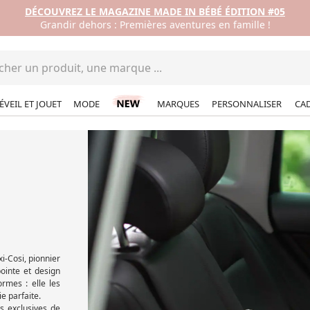
DÉCOUVREZ LE MAGAZINE MADE IN BÉBÉ ÉDITION #05
Grandir dehors : Premières aventures en famille !
ÉVEIL ET JOUET
MODE
MARQUES
PERSONNALISER
CA
i-Cosi, pionnier
pointe et design
rmes : elle les
e parfaite.
s exclusives de