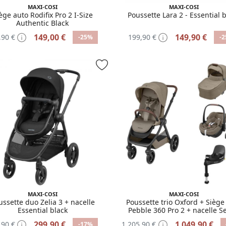
MAXI-COSI
MAXI-COSI
ège auto Rodifix Pro 2 I-Size
Poussette Lara 2 - Essential 
Authentic Black
149,00 €
149,90 €
,90 €
199,90 €
-25%
-
MAXI-COSI
MAXI-COSI
ussette duo Zelia 3 + nacelle
Poussette trio Oxford + Siège
Essential black
Pebble 360 Pro 2 + nacelle S
Twillic Truffle + base FamilyFix 
299,90 €
1 049,90 €
,90 €
1 205,90 €
-17%