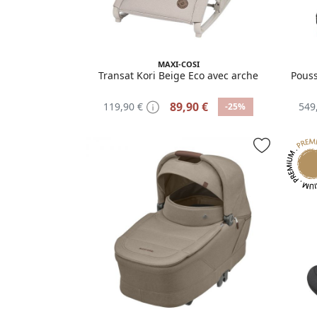
MAXI-COSI
Transat Kori Beige Eco avec arche
Pouss
89,90 €
119,90 €
549
-25%