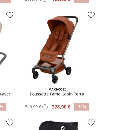
MAXI-COSI
o avec
Poussette Fame Cabin Terra
378,90 €
549,90 €
7%
-31%