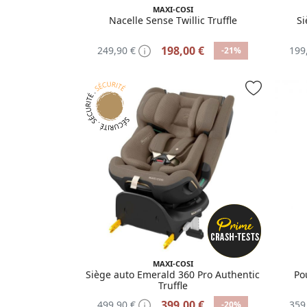
MAXI-COSI
Nacelle Sense Twillic Truffle
Si
198,00 €
249,90 €
199
-21%
MAXI-COSI
Siège auto Emerald 360 Pro Authentic
Po
Truffle
399,00 €
499,90 €
359
-20%