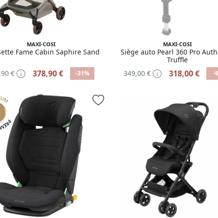
MAXI-COSI
MAXI-COSI
ette Fame Cabin Saphire Sand
Siège auto Pearl 360 Pro Auth
Truffle
378,90 €
318,00 €
,90 €
349,00 €
-31%
-