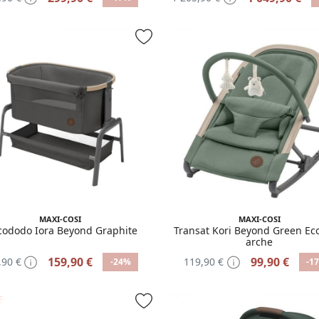
MAXI-COSI
MAXI-COSI
 cododo Iora Beyond Graphite
Transat Kori Beyond Green Ec
arche
159,90 €
99,90 €
,90 €
119,90 €
-24%
-1