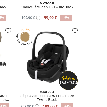
MAXI-COSI
black
Chancelière 2 en 1 - Twillic Black
99,90 €
109,90 €
25%
-9%
MAXI-COSI
 auto
Siège auto Pebble 360 Pro 2 I-Size
ense
Twillic Black
360 Pro
198,00 €
259,90 €
-13%
-24%