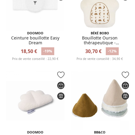
DOOMOO
BÉKÉ BOBO
Ceinture bouillotte Easy
Bouillotte Ourson
Dream
thérapeutique -
Abracadabra
18,50 €
30,70 €
-19%
-12%
Prix de vente conseillé : 22,90 €
Prix de vente conseillé : 34,90 €
DOOMOO
BB&CO