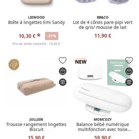
LIEWOOD
BB&CO
Boîte à lingettes Emi Sandy
Lot de 4 cônes pare-pipi vert
de gris/ mousse de lait
*
11,90 €
10,30 €
-31%
Prix de vente conseillé : 14,90 €
JOLLEIN
MOMCOZY
Trousse rangement lingettes
Balance bébé numérique
Biscuit
multifonction avec toise
intégrée
15,90 €
59,90 €