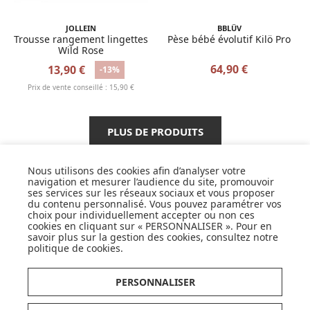
JOLLEIN
BBLÜV
Trousse rangement lingettes
Pèse bébé évolutif Kilö Pro
Wild Rose
64,90 €
13,90 €
-13%
Prix de vente conseillé : 15,90 €
PLUS DE PRODUITS
Nous utilisons des cookies afin d’analyser votre
navigation et mesurer l’audience du site, promouvoir
ses services sur les réseaux sociaux et vous proposer
SUIVEZ NOS ACTUS,
du contenu personnalisé. Vous pouvez paramétrer vos
NOUVEAUTÉS, OFFRES...
choix pour individuellement accepter ou non ces
cookies en cliquant sur « PERSONNALISER ». Pour en
savoir plus sur la gestion des cookies, consultez notre
OK
politique de cookies
.
PERSONNALISER