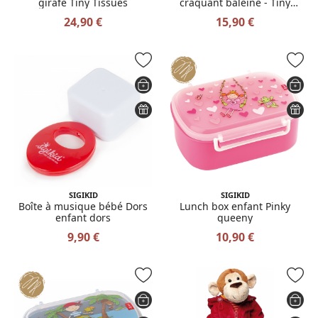
girafe Tiny Tissues
craquant baleine - Tiny
Tissues
24,90 €
15,90 €
SIGIKID
SIGIKID
Boîte à musique bébé Dors
Lunch box enfant Pinky
enfant dors
queeny
9,90 €
10,90 €