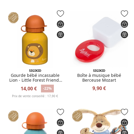
SIGIKID
SIGIKID
Gourde bébé incassable
Boîte à musique bébé
Lion - Little Forest Friends
Berceuse Mozart
250 ml
9,90 €
14,00 €
-22%
Prix de vente conseillé : 17,90 €