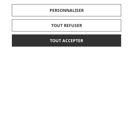
JE DÉCOUVRE
PERSONNALISER
TOUT REFUSER
TOUT ACCEPTER
11,00 €
AJOUTER AU PANIER
CARTES CADEAUX
JE DÉCOUVRE
Pionnier du WEB, leader français de la distribution
sélective en puériculture depuis plus de 15 ans,
Made In Bébé est heureux d'accompagner chaque
jour parents, familles et enfants.
Avec sa boutique en ligne spécialisée dans la
puériculture, Made in Bébé vous propose plus de
20 000 références et une sélection de plus de 300