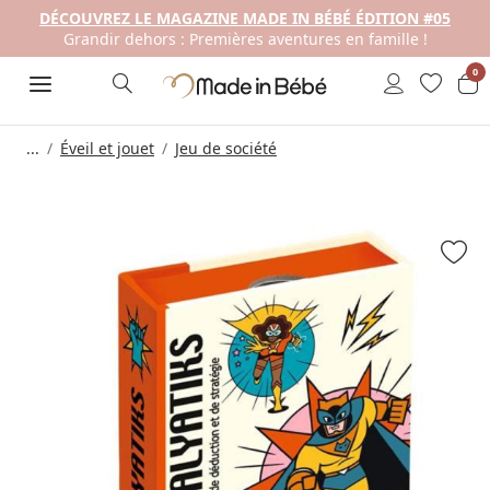
DÉCOUVREZ LE MAGAZINE MADE IN BÉBÉ ÉDITION #05
Grandir dehors : Premières aventures en famille !
0
...
Éveil et jouet
Jeu de société