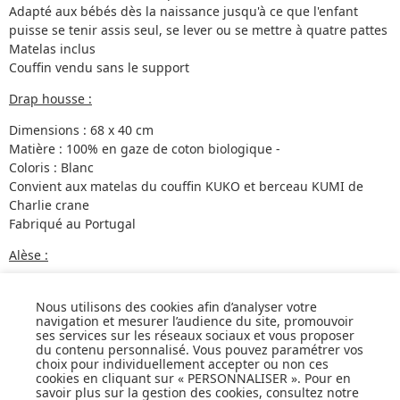
Adapté aux bébés dès la naissance jusqu'à ce que l'enfant
puisse se tenir assis seul, se lever ou se mettre à quatre pattes
Matelas inclus
Couffin vendu sans le support
Drap housse :
Dimensions : 68 x 40 cm
Matière : 100% en gaze de coton biologique -
Coloris : Blanc
Convient aux matelas du couffin KUKO et berceau KUMI de
Charlie crane
Fabriqué au Portugal
Alèse :
Dimensions : 65 x 35 cm
Matière : 80% Viscose de bambou et 20% polyester
Nous utilisons des cookies afin d’analyser votre
navigation et mesurer l’audience du site, promouvoir
Convient aux matelas du berceau KUKO de charlie crane
ses services sur les réseaux sociaux et vous proposer
Certifié Oekotex
du contenu personnalisé. Vous pouvez paramétrer vos
Anti allergique
choix pour individuellement accepter ou non ces
cookies en cliquant sur « PERSONNALISER ». Pour en
Lavable à 60°
savoir plus sur la gestion des cookies, consultez notre
Fabriqué au Portugal pour Charlie Crane