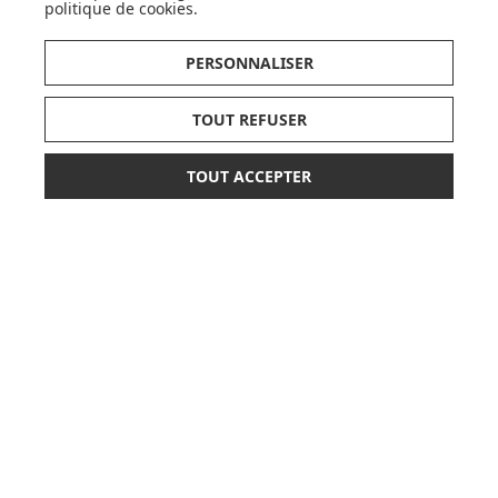
politique de cookies
.
PERSONNALISER
AVIS
TOUT REFUSER
TOUT ACCEPTER
*
229,00 €
AJOUTER AU PANIER
DÉCOUVRIR LA MARQUE
ou paiement
3 x 76,33 €
sans frais