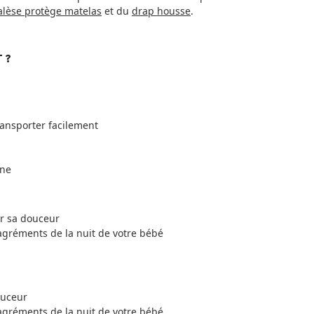
alèse protège matelas
et du
drap housse
.
 ?
ransporter facilement
ane
ur sa douceur
agréments de la nuit de votre bébé
ouceur
agréments de la nuit de votre bébé