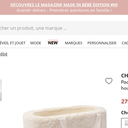
DÉCOUVREZ LE MAGAZINE MADE IN BÉBÉ ÉDITION #05
Grandir dehors : Premières aventures en famille !
ÉVEIL ET JOUET
MODE
MARQUES
PERSONNALISER
CA
bébé
CH
Pac
hou
27
Cho