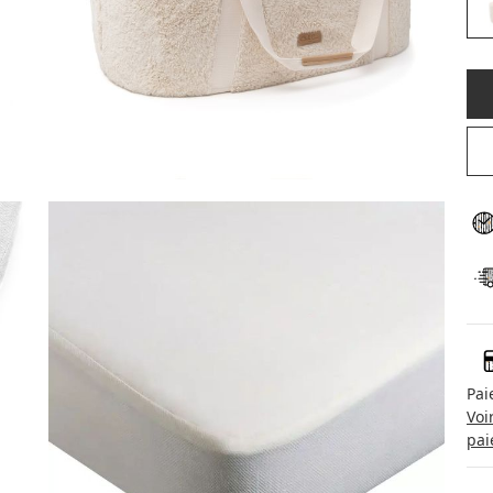
Pai
Voi
pai