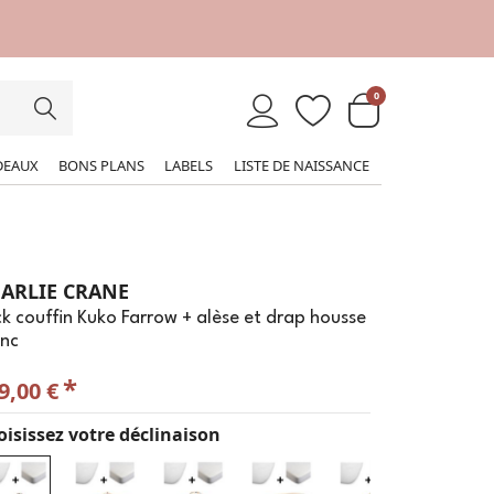
0
DEAUX
BONS PLANS
LABELS
LISTE DE NAISSANCE
ARLIE CRANE
k couffin Kuko Farrow + alèse et drap housse
anc
*
9,00 €
isissez votre déclinaison