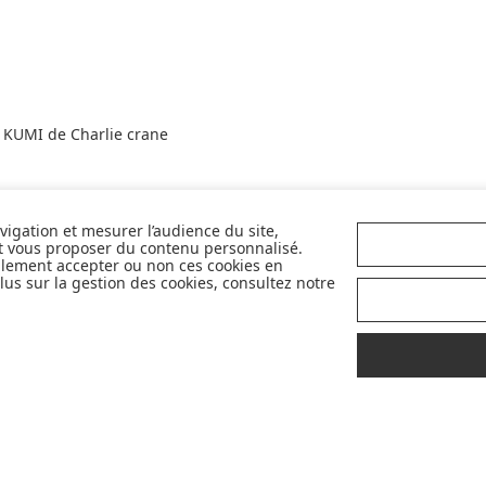
 KUMI de Charlie crane
avigation et mesurer l’audience du site,
et vous proposer du contenu personnalisé.
r
llement accepter ou non ces cookies en
e crane
us sur la gestion des cookies, consultez notre