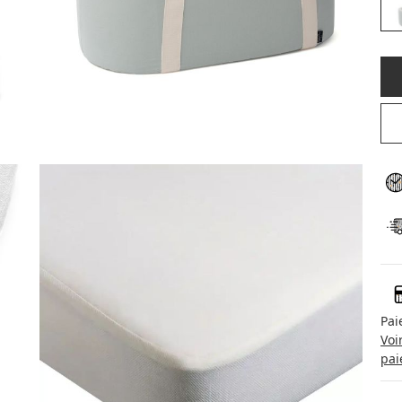
Pai
Voi
pai