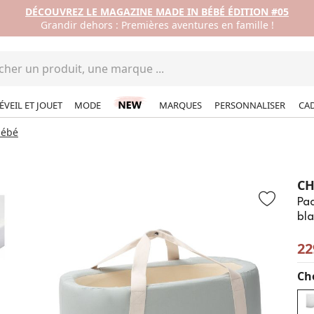
DÉCOUVREZ LE MAGAZINE MADE IN BÉBÉ ÉDITION #05
Grandir dehors : Premières aventures en famille !
ÉVEIL ET JOUET
MODE
MARQUES
PERSONNALISER
CA
bébé
CH
Pac
bl
22
Cho