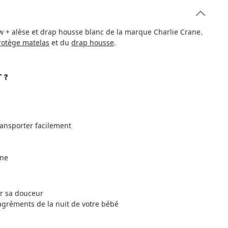
ow + alèse et drap housse blanc de la marque Charlie Crane.
rotège matelas
et du
drap housse
.
 ?
ransporter facilement
ane
ur sa douceur
agréments de la nuit de votre bébé