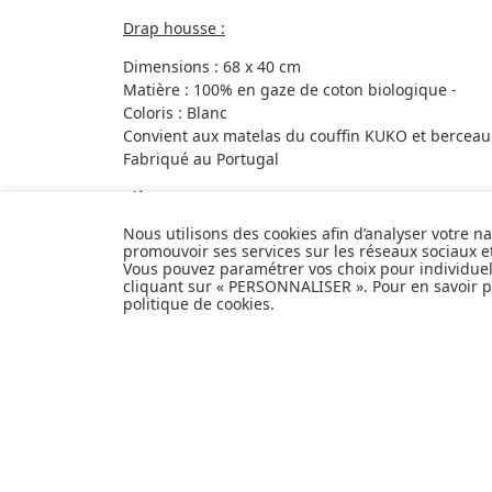
Drap housse :
Dimensions : 68 x 40 cm
Matière : 100% en gaze de coton biologique -
Coloris : Blanc
Convient aux matelas du couffin KUKO et berceau
Fabriqué au Portugal
Alèse :
Nous utilisons des cookies afin d’analyser votre n
Dimensions : 65 x 35 cm
promouvoir ses services sur les réseaux sociaux 
Matière : 80% Viscose de bambou et 20% polyeste
Vous pouvez paramétrer vos choix pour individue
Convient aux matelas du berceau KUKO de charli
cliquant sur « PERSONNALISER ». Pour en savoir pl
politique de cookies
.
Certifié Oekotex
Anti allergique
Lavable à 60°
Fabriqué au Portugal pour Charlie Crane