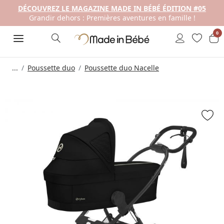
DÉCOUVREZ LE MAGAZINE MADE IN BÉBÉ ÉDITION #05
Grandir dehors : Premières aventures en famille !
0
...
Poussette duo
Poussette duo Nacelle