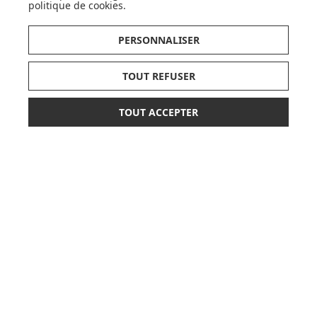
politique de cookies
.
AVIS
PERSONNALISER
DÉCOUVRIR LA MARQUE
TOUT REFUSER
TOUT ACCEPTER
*
907,00 €
AJOUTER AU PANIER
ou paiement
3 x 302,33 €
sans frais