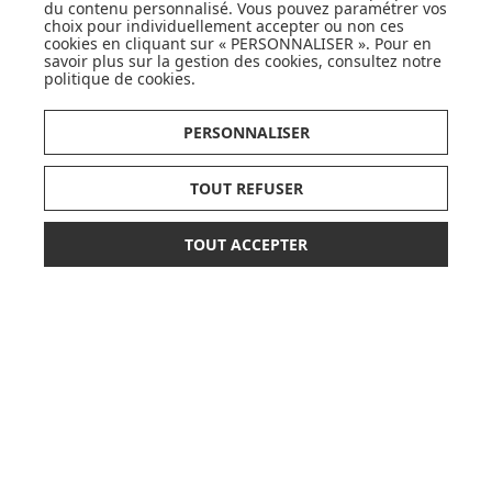
DÉCOUVRIR LA MARQUE
du contenu personnalisé. Vous pouvez paramétrer vos
choix pour individuellement accepter ou non ces
cookies en cliquant sur « PERSONNALISER ». Pour en
savoir plus sur la gestion des cookies, consultez notre
politique de cookies
.
PERSONNALISER
SUIVEZ NOS ACTUS,
NOUVEAUTÉS, OFFRES...
TOUT REFUSER
OK
TOUT ACCEPTER
*
399,00 €
498,90 €
AJOUTER AU PANIER
ou paiement
3 x 133,00 €
sans frais
LISTE DE NAISSANCE
JE DÉCOUVRE