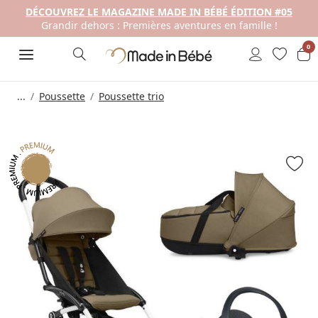
DÉCOUVREZ LE MAGAZINE MADE IN BÉBÉ ÉDITION #05
Grandir dehors : Premières aventures en famille !
0
...
Poussette
Poussette trio