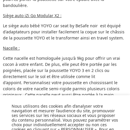
bandoulière.
Siège auto iZi Go Modular X2 :
Le siège auto bébé YOYO car seat by BeSafe noir est équipé
d'adaptateurs pour installer facilement la coque sur le châssis
de la poussette YOYO et le transformer ainsi en travel system.
Nacelle :
Cette nacelle est homologuée jusqu'à 9kg pour offrir un vrai
cocon à votre enfant. De plus, elle peut être portée par les
poignées, placée sur la poussette YOYO 3 en 2 clics ou
directement sur le sol et être utilisée comme lit
d'appoint. Personnalisez votre poussette en choississant le
coloris de votre nacelle semi-rigide parmis plusieurs coloris
originaux. Cette nacelle peut aussi être portée à la main.
Nous utilisons des cookies afin d’analyser votre
navigation et mesurer l’audience du site, promouvoir
ses services sur les réseaux sociaux et vous proposer
QUELLES SONT LES SPECIFICITES DE LA POUSSETTE
du contenu personnalisé. Vous pouvez paramétrer vos
TRIO ?
choix pour individuellement accepter ou non ces
cookies en cliquant sur « PERSONNALISER ». Pour en