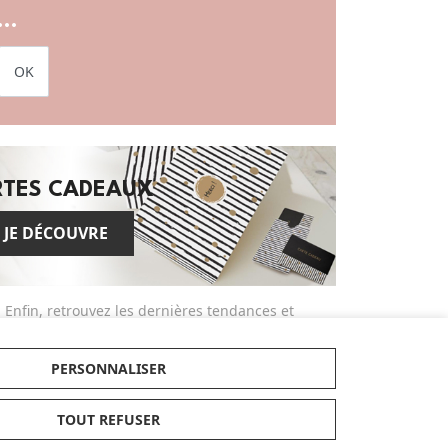
..
OK
RTES CADEAUX
JE DÉCOUVRE
Enfin, retrouvez les dernières tendances et
articles exclusifs dans nos nouveautés et
bénéficiez de nos conseils d'experts
PERSONNALISER
tendance et pratique et parcourez nos
guides d'achats et comparatifs produits
actualisés dans notre magazine dédié.
TOUT REFUSER
Made in Bébé propose des services