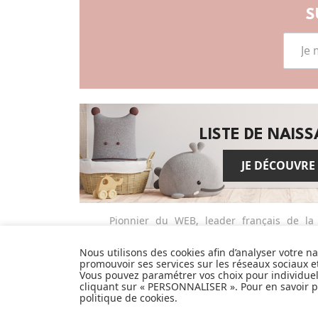
S
LISTE DE NAIS
JE DÉCOUVRE
Pionnier du WEB, leader français de la
distribution sélective en puériculture
depuis plus de 15 ans, Made In Bébé est
Nous utilisons des cookies afin d’analyser votre n
promouvoir ses services sur les réseaux sociaux 
heureux d'accompagner chaque jour
Vous pouvez paramétrer vos choix pour individue
parents, familles et enfants.
cliquant sur « PERSONNALISER ». Pour en savoir pl
Avec sa boutique en ligne spécialisée
politique de cookies
.
dans la puériculture, Made in Bébé vous