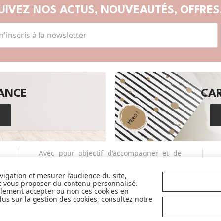
UIVEZ NOS ACTUS,
NOUVEAUTÉS, OFFRES.
SANCE
CA
Avec pour objectif d'accompagner et de
faciliter la vie des parents et futurs
parents, nous sélectionnons avec exigence
avigation et mesurer l’audience du site,
et vous proposer du contenu personnalisé.
et qualité pour vous en permanence les
llement accepter ou non ces cookies en
plus belles marques de la puériculture. Et
us sur la gestion des cookies, consultez notre
nous sommes fiers de vous proposer
également des marques partenaires