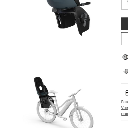
Pai
Voi
pai