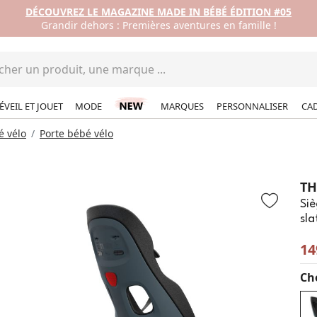
DÉCOUVREZ LE MAGAZINE MADE IN BÉBÉ ÉDITION #05
Grandir dehors : Premières aventures en famille !
ÉVEIL ET JOUET
MODE
MARQUES
PERSONNALISER
CA
é vélo
Porte bébé vélo
TH
Siè
sla
14
Cho