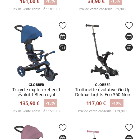
161,00 €
34,90 €
-15%
-13%
Prix de vente conseillé : 189,80 €
Prix de vente conseillé : 39,90 €
GLOBBER
GLOBBER
Tricycle explorer 4 en 1
Trottinette évolutive Go Up
évolutif Bleu royal
Deluxe Lights Eco 360 Noir
135,90 €
117,00 €
-15%
-10%
Prix de vente conseillé : 159,90 €
Prix de vente conseillé : 129,90 €