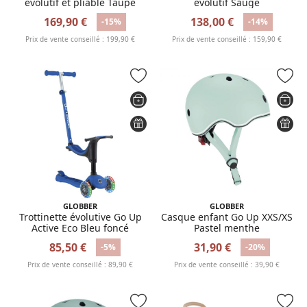
évolutif et pliable Taupe
évolutif Sauge
169,90 €
138,00 €
-15%
-14%
Prix de vente conseillé : 199,90 €
Prix de vente conseillé : 159,90 €
GLOBBER
GLOBBER
Trottinette évolutive Go Up
Casque enfant Go Up XXS/XS
Active Eco Bleu foncé
Pastel menthe
85,50 €
31,90 €
-5%
-20%
Prix de vente conseillé : 89,90 €
Prix de vente conseillé : 39,90 €