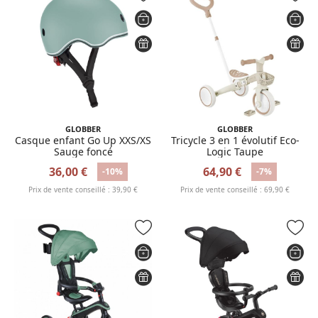
GLOBBER
GLOBBER
Casque enfant Go Up XXS/XS
Tricycle 3 en 1 évolutif Eco-
Sauge foncé
Logic Taupe
36,00 €
64,90 €
-10%
-7%
Prix de vente conseillé : 39,90 €
Prix de vente conseillé : 69,90 €