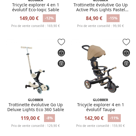
Tricycle explorer 4 en 1
Trottinette évolutive Go Up
évolutif Eco-logic Sable
Active Plus Lights Pastel
menthe et menthe foncée
149,00 €
84,90 €
-12%
-15%
Prix de vente conseillé : 169,90 €
Prix de vente conseillé : 99,90 €
GLOBBER
GLOBBER
Trottinette évolutive Go Up
Tricycle explorer 4 en 1
Deluxe Lights Eco 360 Sable
évolutif Taupe
119,00 €
142,90 €
-8%
-11%
Prix de vente conseillé : 129,90 €
Prix de vente conseillé : 159,90 €