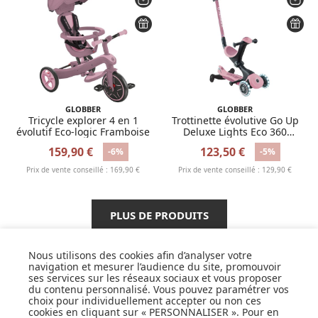
GLOBBER
GLOBBER
Tricycle explorer 4 en 1
Trottinette évolutive Go Up
évolutif Eco-logic Framboise
Deluxe Lights Eco 360
Framboise
159,90 €
123,50 €
-6%
-5%
Prix de vente conseillé : 169,90 €
Prix de vente conseillé : 129,90 €
PLUS DE PRODUITS
Nous utilisons des cookies afin d’analyser votre
navigation et mesurer l’audience du site, promouvoir
ses services sur les réseaux sociaux et vous proposer
SUIVEZ NOS ACTUS,
du contenu personnalisé. Vous pouvez paramétrer vos
NOUVEAUTÉS, OFFRES...
choix pour individuellement accepter ou non ces
cookies en cliquant sur « PERSONNALISER ». Pour en