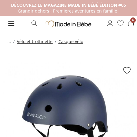
DÉCOUVREZ LE MAGAZINE MADE IN BÉBÉ ÉDITION #05
Grandir dehors : Premières aventures en famille !
0
...
Vélo et trottinette
Casque vélo