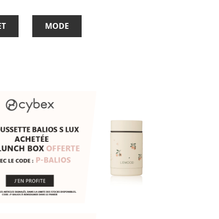
ET
MODE