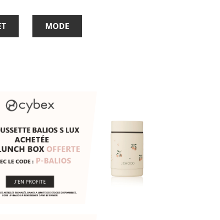
ET
MODE