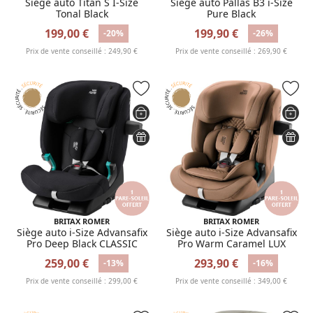
Siège auto Titan S I-Size
Siège auto Pallas B3 i-Size
Tonal Black
Pure Black
199,00 €
199,90 €
-20%
-26%
Prix de vente conseillé : 249,90 €
Prix de vente conseillé : 269,90 €
BRITAX ROMER
BRITAX ROMER
Siège auto i-Size Advansafix
Siège auto i-Size Advansafix
Pro Deep Black CLASSIC
Pro Warm Caramel LUX
259,00 €
293,90 €
-13%
-16%
Prix de vente conseillé : 299,00 €
Prix de vente conseillé : 349,00 €