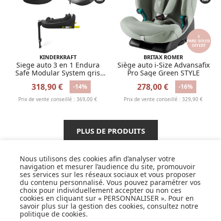
KINDERKRAFT
BRITAX ROMER
Siege auto 3 en 1 Endura
Siège auto i-Size Advansafix
Safe Modular System gris
Pro Sage Green STYLE
avec base
318,90 €
278,00 €
-14%
-16%
Prix de vente conseillé : 369,00 €
Prix de vente conseillé : 329,90 €
PLUS DE PRODUITS
Nous utilisons des cookies afin d’analyser votre
navigation et mesurer l’audience du site, promouvoir
ses services sur les réseaux sociaux et vous proposer
SUIVEZ NOS ACTUS,
du contenu personnalisé. Vous pouvez paramétrer vos
NOUVEAUTÉS, OFFRES...
choix pour individuellement accepter ou non ces
cookies en cliquant sur « PERSONNALISER ». Pour en
savoir plus sur la gestion des cookies, consultez notre
OK
politique de cookies
.