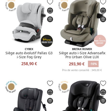
CYBEX
BRITAX ROMER
Siège auto évolutif Pallas G3
Siège auto i-Size Advansafix
i-Size Fog Grey
Pro Urban Olive LUX
258,90 €
293,90 €
-16%
Prix de vente conseillé : 349,00 €