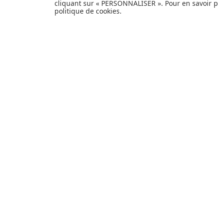
cliquant sur « PERSONNALISER ». Pour en savoir pl
heureux événement ou faire plaisir à vos
politique de cookies
.
proches et à vous-même, découvrez tout
notre univers et articles de produits de
puériculture, équipement bébé, hygiène
et nécessaire de toilette, alimentation et
repas, sécurité de l'enfant, poussettes,
mobilier et décoration pour la chambre de
bébé, jouets d'éveil et autres cadeaux de
naissance...
EXPÉDITION
PERSONNALISER
EN
24H
INFORMATIONS
Livraison et retours
Paiement sécurisé
Confidentialité
Foire aux questions