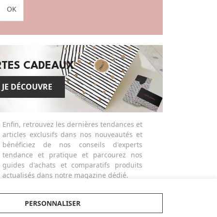
OK
RTES CADEAUX
JE DÉCOUVRE
Enfin, retrouvez les dernières tendances et
articles exclusifs dans nos nouveautés et
bénéficiez de nos conseils d'experts
tendance et pratique et parcourez nos
guides d'achats et comparatifs produits
actualisés dans notre magazine dédié.
Made in Bébé propose des services
différenciants et personnalisés comme la
PERSONNALISER
broderie ou la gravure des produits ou
bien la possibilité de créer des listes de