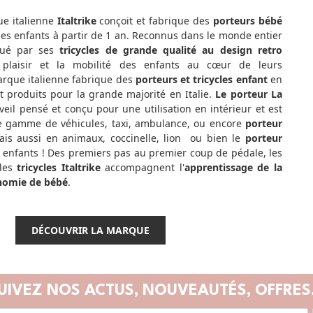
ue italienne
Italtrike
conçoit et fabrique des
porteurs bébé
es enfants à partir de 1 an. Reconnus dans le monde entier
ingué par ses
tricycles de grande qualité au design retro
 plaisir et la mobilité des enfants au cœur de leurs
arque italienne fabrique des
porteurs et tricycles enfant
en
t produits pour la grande majorité en Italie.
Le porteur La
veil pensé et conçu pour une utilisation en intérieur et est
e gamme de véhicules, taxi, ambulance, ou encore
porteur
ais aussi en animaux, coccinelle, lion ou bien le
porteur
 enfants ! Des premiers pas au premier coup de pédale, les
les
tricycles Italtrike
accompagnent l'
apprentissage de la
onomie de bébé
.
DÉCOUVRIR LA MARQUE
UIVEZ NOS ACTUS,
NOUVEAUTÉS, OFFRES.