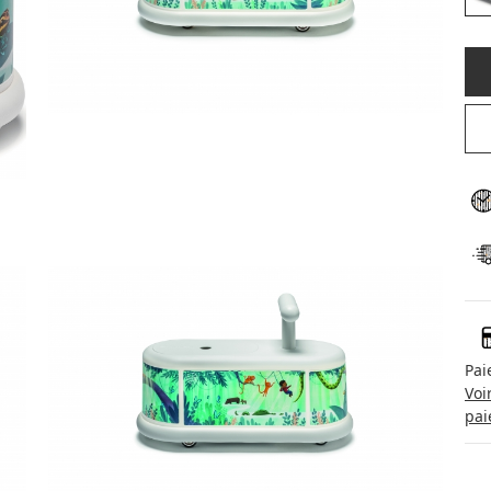
Pai
Voi
pai