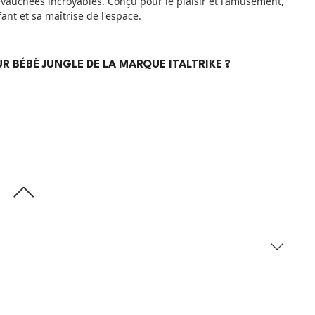
evauchées incroyables. Conçu pour le plaisir et l'amusement,
fant et sa maîtrise de l'espace.
UR BÉBÉ JUNGLE DE LA MARQUE ITALTRIKE ?