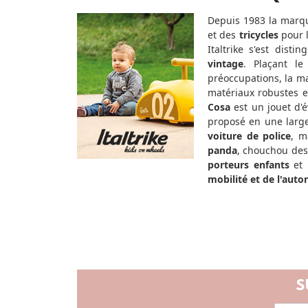
Depuis 1983 la marq
et des
tricycles
pour l
Italtrike s'est dist
vintage
. Plaçant le
préoccupations, la m
matériaux robustes e
Cosa
est un jouet d'é
proposé en une larg
voiture de police
, m
panda
, chouchou des
porteurs enfants
et 
mobilité et de l'aut
S