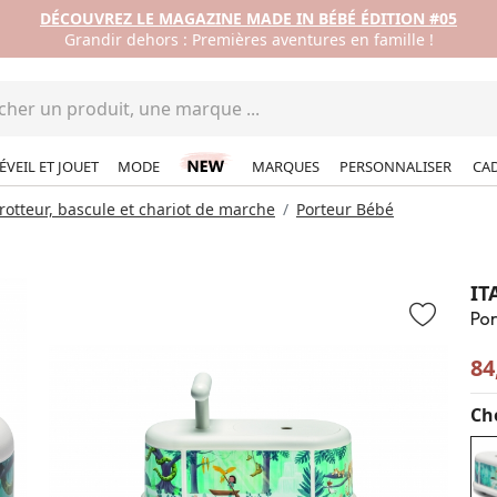
DÉCOUVREZ LE MAGAZINE MADE IN BÉBÉ ÉDITION #05
Grandir dehors : Premières aventures en famille !
ÉVEIL ET JOUET
MODE
MARQUES
PERSONNALISER
CA
trotteur, bascule et chariot de marche
Porteur Bébé
IT
Por
84
Cho