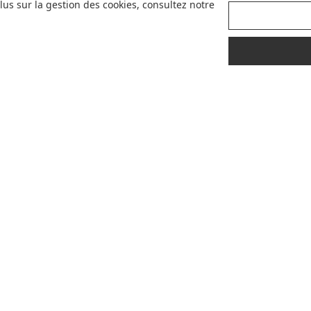
us sur la gestion des cookies, consultez notre
Pour mieux vous accompagner dans vos
choix, retrouvez nos labels pour
sélectionner les meilleurs articles pour
votre bébé : Made in France, Greenable,
Premium...
LIVRAISON
CONSEILS
OFFERTE
D'
EXPERTS
À PROPOS DE MADE IN BÉBÉ
CONSEILS
Qui sommes-nous ?
Bien choisir son siège auto
Avis
Les indispensables selon l'âge de vo