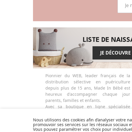
LISTE DE NAIS
JE DÉCOUVRE
Pionnier du WEB, leader français de la
distribution sélective en puériculture
depuis plus de 15 ans, Made In Bébé est
heureux d'accompagner chaque jour
parents, familles et enfants.
Avec sa boutique en ligne spécialisée
dans la puériculture, Made in Bébé vous
propose plus de 20 000 références et une
Nous utilisons des cookies afin d’analyser votre n
promouvoir ses services sur les réseaux sociaux 
sélection de plus de 300 marques.
Vous pouvez paramétrer vos choix pour individue
Que ce soit pour préparer l'arrivée d'un