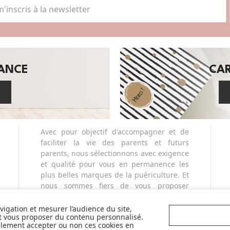
SANCE
CA
Avec pour objectif d'accompagner et de
faciliter la vie des parents et futurs
parents, nous sélectionnons avec exigence
et qualité pour vous en permanence les
plus belles marques de la puériculture. Et
nous sommes fiers de vous proposer
également des marques partenaires
sélectives et innovantes telles que Cybex,
avigation et mesurer l’audience du site,
et vous proposer du contenu personnalisé.
Nobodinoz, Liewood, Charlie Crane,
llement accepter ou non ces cookies en
Babyzen, Stokke, etc...