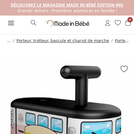
DÉCOUVREZ LE MAGAZINE MADE IN BÉBÉ ÉDITION #05
Grandir dehors : Premières aventures en famille !
0
...
Porteur, trotteur, bascule et chariot de marche
Porteur Bébé